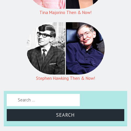
Tina Majorino Then & Now!
Stephen Hawking Then & Now!
Search for: